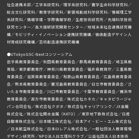
社会連携本部／工学系研究科／理学系研究科／農学生命科学研究科／
総合文化研究科／教育学研究科／新領域創成科学研究科／情報理工学
系研究科／情報学環・学際情報学府／生産技術研究所／先端科学技術
研究センター／高大接続研究開発センター／地域未来社会連携研究機
構／モビリティ・イノベーション連携研究機構／価値創造デザイン人
材育成研究機構／芸術創造連携研究機構
●
UTokyoGSC-Nextコンソーシアム
岩手県教育委員会／秋田県教育委員会／群馬県教育委員会／埼玉県教
育局／東京都教育庁／神奈川県教育委員会／福井県教育庁／三重県教
育委員会／滋賀県教育委員会／和歌山県教育委員会／広島県教育委員
会／熊本県教育委員会／鹿児島県教育委員会／日立市教育委員会／さ
いたま市教育委員会／川口市教育委員会／千葉市教育委員会／横浜市
教育委員会／直方市教育委員会／株式会社カネカ／キャタピラージャ
パン合同会社／株式会社クボタ／株式会社キャリアリンク／JX金属
株式会社／株式会社関水金属（KATO）／東京地下鉄株式会社／日産
自動車株式会社／日本精工株式会社／日本アイ・ビー・エム株式会社
／日本航空株式会社／日本ロレアル株式会社／一般社団法人教育環境
デザイン研究所／NPO法人日立理科クラブ／公益社団法人日本技術