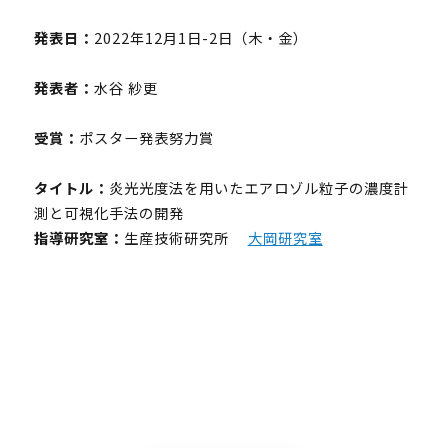
発表日：
2022年12月1日-2日（木・金）
発表者：
水谷 紗更
受賞：
ポスター発表努力賞
タイトル：
炎光光度法を用いたエアロゾル粒子の濃度計
測と可視化手法の開発
指導研究室：
生産技術研究所
大岡研究室
UTokyoGSC-Nextとは
プログラム紹介
体験コース
第一段階
第二段階
第三段階