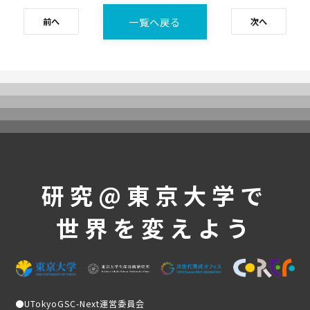
よくあるご質問
一覧へ戻る
前へ
次へ
これまでの活動・成果
講義映像
実績と成果
活動レポート
受講生の声
メンバー紹介
ニュース
研究@東京大学で
募集要項
世界を変えよう
受講生専用ページ
●
UTokyoGSC-Next運営委員会