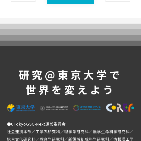
UTokyoGSC-Nextとは
プログラム紹介
体験コース
第一段階
第二段階
第三段階
よくあるご質問
研究@東京大学で
これまでの活動・成果
世界を変えよう
講義映像
実績と成果
活動レポート
受講生の声
●
UTokyoGSC-Next運営委員会
メンバー紹介
社会連携本部／工学系研究科／理学系研究科／農学生命科学研究科／
総合文化研究科／教育学研究科／新領域創成科学研究科／情報理工学