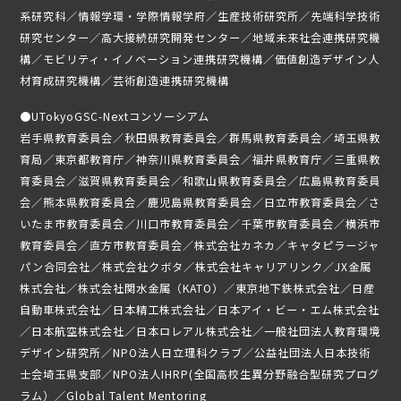
ニュース
系研究科／情報学環・学際情報学府／生産技術研究所／先端科学技術
研究センター／高大接続研究開発センター／地域未来社会連携研究機
募集要項
構／モビリティ・イノベーション連携研究機構／価値創造デザイン人
材育成研究機構／芸術創造連携研究機構
受講生専用ページ
●
UTokyoGSC-Nextコンソーシアム
岩手県教育委員会／秋田県教育委員会／群馬県教育委員会／埼玉県教
育局／東京都教育庁／神奈川県教育委員会／福井県教育庁／三重県教
育委員会／滋賀県教育委員会／和歌山県教育委員会／広島県教育委員
会／熊本県教育委員会／鹿児島県教育委員会／日立市教育委員会／さ
いたま市教育委員会／川口市教育委員会／千葉市教育委員会／横浜市
教育委員会／直方市教育委員会／株式会社カネカ／キャタピラージャ
パン合同会社／株式会社クボタ／株式会社キャリアリンク／JX金属
株式会社／株式会社関水金属（KATO）／東京地下鉄株式会社／日産
自動車株式会社／日本精工株式会社／日本アイ・ビー・エム株式会社
／日本航空株式会社／日本ロレアル株式会社／一般社団法人教育環境
デザイン研究所／NPO法人日立理科クラブ／公益社団法人日本技術
士会埼玉県支部／NPO法人IHRP(全国高校生異分野融合型研究プログ
ラム）／Global Talent Mentoring