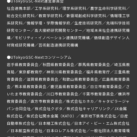
●
UTokyoGSC-Next運営委員会
社会連携本部／工学系研究科／理学系研究科／農学生命科学研究科／
ニュース
総合文化研究科／教育学研究科／新領域創成科学研究科／情報理工学
系研究科／情報学環・学際情報学府／生産技術研究所／先端科学技術
募集要項
研究センター／高大接続研究開発センター／地域未来社会連携研究機
構／モビリティ・イノベーション連携研究機構／価値創造デザイン人
受講生専用ページ
材育成研究機構／芸術創造連携研究機構
●
UTokyoGSC-Nextコンソーシアム
岩手県教育委員会／秋田県教育委員会／群馬県教育委員会／埼玉県教
育局／東京都教育庁／神奈川県教育委員会／福井県教育庁／三重県教
育委員会／滋賀県教育委員会／和歌山県教育委員会／広島県教育委員
会／熊本県教育委員会／鹿児島県教育委員会／日立市教育委員会／さ
いたま市教育委員会／川口市教育委員会／千葉市教育委員会／横浜市
教育委員会／直方市教育委員会／株式会社カネカ／キャタピラージャ
パン合同会社／株式会社クボタ／株式会社キャリアリンク／JX金属
株式会社／株式会社関水金属（KATO）／東京地下鉄株式会社／日産
自動車株式会社／日本精工株式会社／日本アイ・ビー・エム株式会社
／日本航空株式会社／日本ロレアル株式会社／一般社団法人教育環境