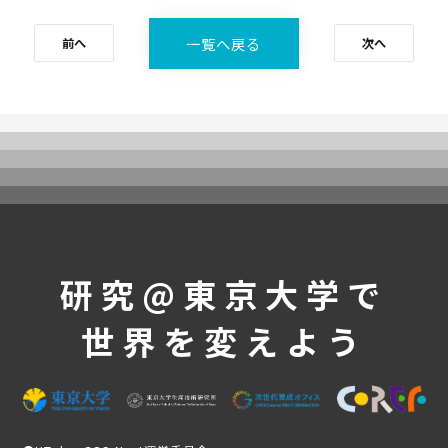
一覧へ戻る
前へ
次へ
UTokyoGSC-Nextとは
プログラム紹介
体験コース
第一段階
第二段階
第三段階
よくあるご質問
これまでの活動・成果
研究@東京大学で
講義映像
世界を変えよう
実績と成果
活動レポート
受講生の声
メンバー紹介