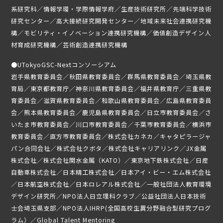
ニュース
系研究科／情報学環・学際情報学府／生産技術研究所／先端科学技術
研究センター／高大接続研究開発センター／地域未来社会連携研究機
募集要項
構／モビリティ・イノベーション連携研究機構／価値創造デザイン人
材育成研究機構／芸術創造連携研究機構
受講生専用ページ
●
UTokyoGSC-Nextコンソーシアム
岩手県教育委員会／秋田県教育委員会／群馬県教育委員会／埼玉県教
育局／東京都教育庁／神奈川県教育委員会／福井県教育庁／三重県教
育委員会／滋賀県教育委員会／和歌山県教育委員会／広島県教育委員
会／熊本県教育委員会／鹿児島県教育委員会／日立市教育委員会／さ
いたま市教育委員会／川口市教育委員会／千葉市教育委員会／横浜市
教育委員会／直方市教育委員会／株式会社カネカ／キャタピラージャ
パン合同会社／株式会社クボタ／株式会社キャリアリンク／JX金属
株式会社／株式会社関水金属（KATO）／東京地下鉄株式会社／日産
自動車株式会社／日本精工株式会社／日本アイ・ビー・エム株式会社
／日本航空株式会社／日本ロレアル株式会社／一般社団法人教育環境
デザイン研究所／NPO法人日立理科クラブ／公益社団法人日本技術
士会埼玉県支部／NPO法人IHRP(全国高校生異分野融合型研究プログ
ラム）／Global Talent Mentoring