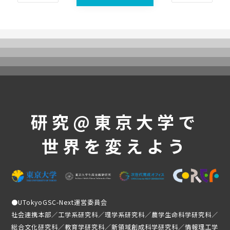
UTokyoGSC-Nextとは
プログラム紹介
体験コース
第一段階
第二段階
第三段階
よくあるご質問
研究@東京大学で
これまでの活動・成果
世界を変えよう
講義映像
実績と成果
活動レポート
受講生の声
●
UTokyoGSC-Next運営委員会
メンバー紹介
社会連携本部／工学系研究科／理学系研究科／農学生命科学研究科／
総合文化研究科／教育学研究科／新領域創成科学研究科／情報理工学