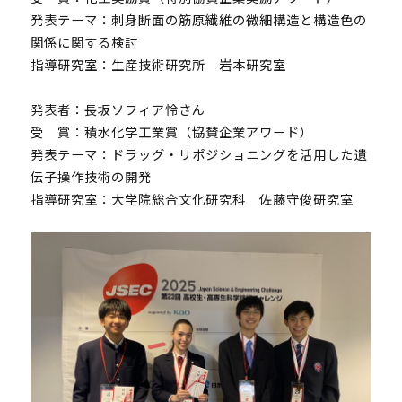
発表テーマ：刺身断面の筋原繊維の微細構造と構造色の
関係に関する検討
指導研究室：生産技術研究所 岩本研究室
発表者：長坂ソフィア怜さん
UTokyoGSC-Nextとは
受 賞：積水化学工業賞（協賛企業アワード）
プログラム紹介
発表テーマ：ドラッグ・リポジショニングを活用した遺
伝子操作技術の開発
体験コース
指導研究室：大学院総合文化研究科 佐藤守俊研究室
第一段階
第二段階
第三段階
よくあるご質問
これまでの活動・成果
講義映像
実績と成果
活動レポート