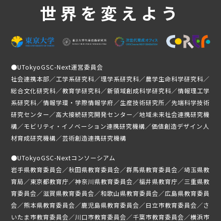
世界を変えよう
●
UTokyoGSC-Next運営委員会
社会連携本部／工学系研究科／理学系研究科／農学生命科学研究科／
総合文化研究科／教育学研究科／新領域創成科学研究科／情報理工学
系研究科／情報学環・学際情報学府／生産技術研究所／先端科学技術
研究センター／高大接続研究開発センター／地域未来社会連携研究機
構／モビリティ・イノベーション連携研究機構／価値創造デザイン人
材育成研究機構／芸術創造連携研究機構
●
UTokyoGSC-Nextコンソーシアム
岩手県教育委員会／秋田県教育委員会／群馬県教育委員会／埼玉県教
育局／東京都教育庁／神奈川県教育委員会／福井県教育庁／三重県教
育委員会／滋賀県教育委員会／和歌山県教育委員会／広島県教育委員
会／熊本県教育委員会／鹿児島県教育委員会／日立市教育委員会／さ
いたま市教育委員会／川口市教育委員会／千葉市教育委員会／横浜市