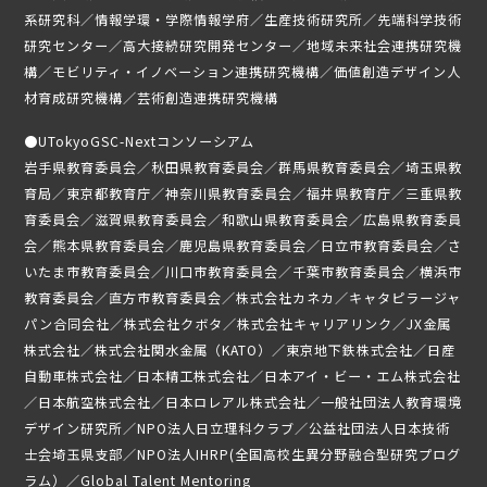
ニュース
系研究科／情報学環・学際情報学府／生産技術研究所／先端科学技術
研究センター／高大接続研究開発センター／地域未来社会連携研究機
募集要項
構／モビリティ・イノベーション連携研究機構／価値創造デザイン人
材育成研究機構／芸術創造連携研究機構
受講生専用ページ
●
UTokyoGSC-Nextコンソーシアム
岩手県教育委員会／秋田県教育委員会／群馬県教育委員会／埼玉県教
育局／東京都教育庁／神奈川県教育委員会／福井県教育庁／三重県教
育委員会／滋賀県教育委員会／和歌山県教育委員会／広島県教育委員
会／熊本県教育委員会／鹿児島県教育委員会／日立市教育委員会／さ
いたま市教育委員会／川口市教育委員会／千葉市教育委員会／横浜市
教育委員会／直方市教育委員会／株式会社カネカ／キャタピラージャ
パン合同会社／株式会社クボタ／株式会社キャリアリンク／JX金属
株式会社／株式会社関水金属（KATO）／東京地下鉄株式会社／日産
自動車株式会社／日本精工株式会社／日本アイ・ビー・エム株式会社
／日本航空株式会社／日本ロレアル株式会社／一般社団法人教育環境
デザイン研究所／NPO法人日立理科クラブ／公益社団法人日本技術
士会埼玉県支部／NPO法人IHRP(全国高校生異分野融合型研究プログ
ラム）／Global Talent Mentoring