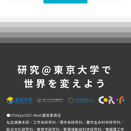
UTokyoGSC-Nextとは
プログラム紹介
体験コース
第一段階
第二段階
第三段階
よくあるご質問
研究@東京大学で
これまでの活動・成果
世界を変えよう
講義映像
実績と成果
活動レポート
受講生の声
●
UTokyoGSC-Next運営委員会
メンバー紹介
社会連携本部／工学系研究科／理学系研究科／農学生命科学研究科／
総合文化研究科／教育学研究科／新領域創成科学研究科／情報理工学