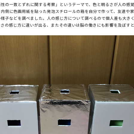
感性の一致とずれに関する考察」というテーマで、色と明るさが人の感
、内側に色画用紙を貼った発泡スチロールの箱を自分で作って、友達や
の様子などを調べました。人の感じ方について調べるので個人差も大き
るさの感じ方に違いが出る、またその違いは脳の働きにも影響を及ぼす