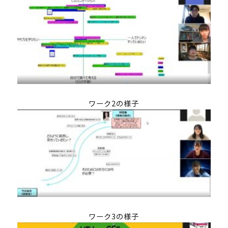
体験コース
第一段階
第二段階
第三段階
よくあるご質問
これまでの活動・成果
講義映像
ワーク2の様子
実績と成果
活動レポート
受講生の声
メンバー紹介
ニュース
募集要項
ワーク3の様子