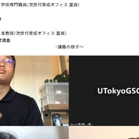
学術専門職員/次世代育成オフィス 室員）
き
准教授/次世代育成オフィス 室員）
・交流会
~講義の様子～