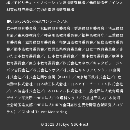
構／モビリティ・イノベーション連携研究機構／価値創造デザイン人
募集要項
材育成研究機構／芸術創造連携研究機構
受講生専用ページ
●
UTokyoGSC-Nextコンソーシアム
岩手県教育委員会／秋田県教育委員会／群馬県教育委員会／埼玉県教
育局／東京都教育庁／神奈川県教育委員会／福井県教育庁／三重県教
育委員会／滋賀県教育委員会／和歌山県教育委員会／広島県教育委員
会／熊本県教育委員会／鹿児島県教育委員会／日立市教育委員会／さ
いたま市教育委員会／川口市教育委員会／千葉市教育委員会／横浜市
教育委員会／直方市教育委員会／株式会社カネカ／キャタピラージャ
パン合同会社／株式会社クボタ／株式会社キャリアリンク／JX金属
株式会社／株式会社関水金属（KATO）／東京地下鉄株式会社／日産
自動車株式会社／日本精工株式会社／日本アイ・ビー・エム株式会社
／日本航空株式会社／日本ロレアル株式会社／一般社団法人教育環境
デザイン研究所／NPO法人日立理科クラブ／公益社団法人日本技術
士会埼玉県支部／NPO法人IHRP(全国高校生異分野融合型研究プログ
ラム）／Global Talent Mentoring
© 2025 UTokyo GSC-Next.