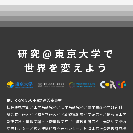
UTokyoGSC-Nextとは
プログラム紹介
体験コース
第一段階
第二段階
第三段階
研究@東京大学で
よくあるご質問
世界を変えよう
これまでの活動・成果
講義映像
実績と成果
活動レポート
●
UTokyoGSC-Next運営委員会
受講生の声
社会連携本部／工学系研究科／理学系研究科／農学生命科学研究科／
総合文化研究科／教育学研究科／新領域創成科学研究科／情報理工学
メンバー紹介
系研究科／情報学環・学際情報学府／生産技術研究所／先端科学技術
ニュース
研究センター／高大接続研究開発センター／地域未来社会連携研究機