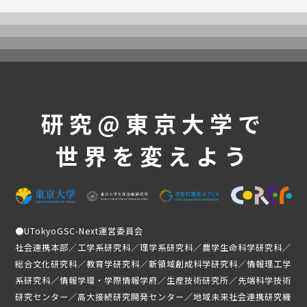
UTokyoGSC-Nextとは
プログラム紹介
体験コース
第一段階
第二段階
第三段階
研究@東京大学で
よくあるご質問
世界を変えよう
これまでの活動・成果
講義映像
実績と成果
活動レポート
●
UTokyoGSC-Next運営委員会
受講生の声
社会連携本部／工学系研究科／理学系研究科／農学生命科学研究科／
総合文化研究科／教育学研究科／新領域創成科学研究科／情報理工学
メンバー紹介
系研究科／情報学環・学際情報学府／生産技術研究所／先端科学技術
ニュース
研究センター／高大接続研究開発センター／地域未来社会連携研究機