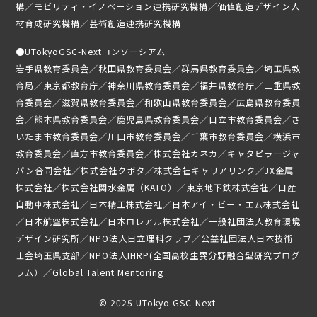
構／モビリティ・イノベーション連携研究機構／価値創造デザイン人
募集要項
材育成研究機構／芸術創造連携研究機構
受講生専用ページ
●
UTokyoGSC-Nextコンソーシアム
岩手県教育委員会／秋田県教育委員会／群馬県教育委員会／埼玉県教
育局／東京都教育庁／神奈川県教育委員会／福井県教育庁／三重県教
育委員会／滋賀県教育委員会／和歌山県教育委員会／広島県教育委員
会／熊本県教育委員会／鹿児島県教育委員会／日立市教育委員会／さ
いたま市教育委員会／川口市教育委員会／千葉市教育委員会／横浜市
教育委員会／直方市教育委員会／株式会社カネカ／キャタピラージャ
パン合同会社／株式会社クボタ／株式会社キャリアリンク／JX金属
株式会社／株式会社関水金属（KATO）／東京地下鉄株式会社／日産
自動車株式会社／日本精工株式会社／日本アイ・ビー・エム株式会社
／日本航空株式会社／日本ロレアル株式会社／一般社団法人教育環境
デザイン研究所／NPO法人日立理科クラブ／公益社団法人日本技術
士会埼玉県支部／NPO法人IHRP(全国高校生異分野融合型研究プログ
ラム）／Global Talent Mentoring
© 2025 UTokyo GSC-Next.