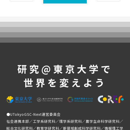
UTokyoGSC-Nextとは
プログラム紹介
体験コース
第一段階
第二段階
第三段階
よくあるご質問
研究@東京大学で
これまでの活動・成果
世界を変えよう
講義映像
実績と成果
活動レポート
受講生の声
●
UTokyoGSC-Next運営委員会
メンバー紹介
社会連携本部／工学系研究科／理学系研究科／農学生命科学研究科／
総合文化研究科／教育学研究科／新領域創成科学研究科／情報理工学