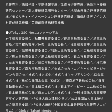
ニュース
系研究科／情報学環・学際情報学府／生産技術研究所／先端科学技術
研究センター／高大接続研究開発センター／地域未来社会連携研究機
募集要項
構／モビリティ・イノベーション連携研究機構／価値創造デザイン人
材育成研究機構／芸術創造連携研究機構
受講生専用ページ
●
UTokyoGSC-Nextコンソーシアム
岩手県教育委員会／秋田県教育委員会／群馬県教育委員会／埼玉県教
育局／東京都教育庁／神奈川県教育委員会／福井県教育庁／三重県教
育委員会／滋賀県教育委員会／和歌山県教育委員会／広島県教育委員
会／熊本県教育委員会／鹿児島県教育委員会／日立市教育委員会／さ
いたま市教育委員会／川口市教育委員会／千葉市教育委員会／横浜市
教育委員会／直方市教育委員会／株式会社カネカ／キャタピラージャ
パン合同会社／株式会社クボタ／株式会社キャリアリンク／JX金属
株式会社／株式会社関水金属（KATO）／東京地下鉄株式会社／日産
自動車株式会社／日本精工株式会社／日本アイ・ビー・エム株式会社
／日本航空株式会社／日本ロレアル株式会社／一般社団法人教育環境
デザイン研究所／NPO法人日立理科クラブ／公益社団法人日本技術
士会埼玉県支部／NPO法人IHRP(全国高校生異分野融合型研究プログ
ラム）／Global Talent Mentoring