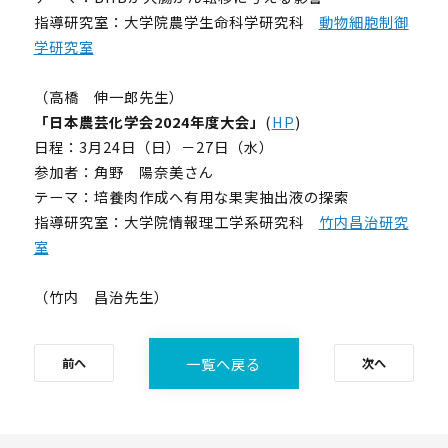
指導研究室：大学院農学生命科学研究科
動物細胞制御
プログラム紹介
学研究室
体験コース
第一段階
（高橋 伸一郎先生）
「日本農芸化学会2024年度大会」
(
HP
)
第二段階
日程：3月24日（日）－27日（水）
第三段階
参加者：角野 陽奈美さん
よくあるご質問
テーマ：培養肉作成へ有用な果実抽出液の探索
これまでの活動・成果
指導研究室：大学院情報理工学系研究科
竹内昌治研究
講義映像
室
実績と成果
（竹内 昌治先生）
活動レポート
受講生の声
一覧へ戻る
前へ
次へ
メンバー紹介
ニュース