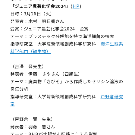
「ジュニア農芸化学会2024」
(
HP
)
日時：3月26日（火）
発表者：木村 明日香さん
受賞：ジュニア農芸化学会2024 金賞
テーマ：プラスチック分解能を持つ海洋細菌の探索
指導研究室：大学院新領域創成科学研究科
海洋生態系
科学部門（微生物）
（吉澤 晋先生）
発表者：伊藤 さやさん（四期生）
テーマ：廃棄物「きびそ」から作成したセリシン溶液の
臭気分析
指導研究室：大学院新領域創成科学研究科
戸野倉研究
室
（戸野倉 賢一先生）
発表者：羽藤 慧さん
UTokyoGSC-Nextとは
テーマ：BHBが大腸がん転移に与える影響