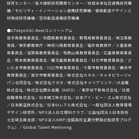
研究センター／高大接続研究開発センター／地域未来社会連携研究機
構／モビリティ・イノベーション連携研究機構／価値創造デザイン人
募集要項
材育成研究機構／芸術創造連携研究機構
受講生専用ページ
●
UTokyoGSC-Nextコンソーシアム
岩手県教育委員会／秋田県教育委員会／群馬県教育委員会／埼玉県教
育局／東京都教育庁／神奈川県教育委員会／福井県教育庁／三重県教
育委員会／滋賀県教育委員会／和歌山県教育委員会／広島県教育委員
会／熊本県教育委員会／鹿児島県教育委員会／日立市教育委員会／さ
いたま市教育委員会／川口市教育委員会／千葉市教育委員会／横浜市
教育委員会／直方市教育委員会／株式会社カネカ／キャタピラージャ
パン合同会社／株式会社クボタ／株式会社キャリアリンク／JX金属
株式会社／株式会社関水金属（KATO）／東京地下鉄株式会社／日産
自動車株式会社／日本精工株式会社／日本アイ・ビー・エム株式会社
／日本航空株式会社／日本ロレアル株式会社／一般社団法人教育環境
デザイン研究所／NPO法人日立理科クラブ／公益社団法人日本技術
士会埼玉県支部／NPO法人IHRP(全国高校生異分野融合型研究プログ
ラム）／Global Talent Mentoring