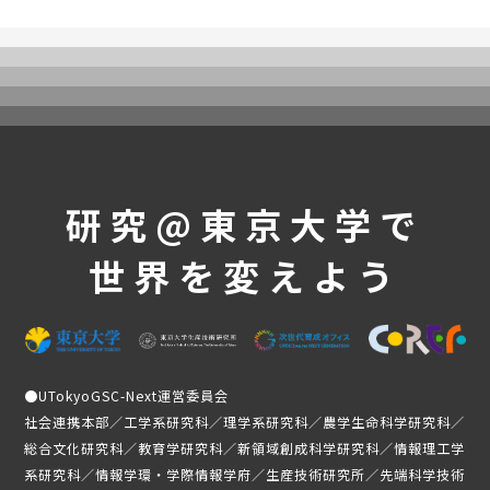
UTokyoGSC-Nextとは
プログラム紹介
体験コース
第一段階
第二段階
第三段階
研究@東京大学で
よくあるご質問
これまでの活動・成果
世界を変えよう
講義映像
実績と成果
活動レポート
受講生の声
●
UTokyoGSC-Next運営委員会
社会連携本部／工学系研究科／理学系研究科／農学生命科学研究科／
メンバー紹介
総合文化研究科／教育学研究科／新領域創成科学研究科／情報理工学
系研究科／情報学環・学際情報学府／生産技術研究所／先端科学技術
ニュース