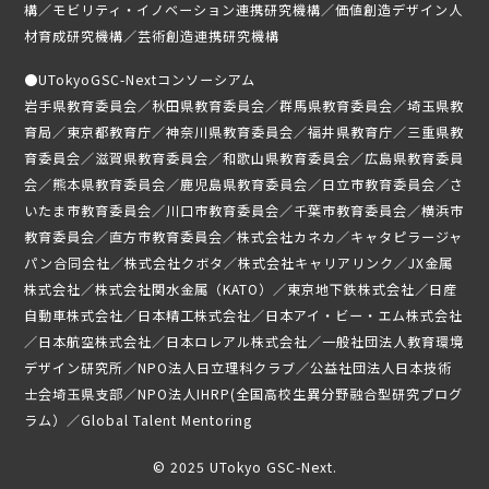
構／モビリティ・イノベーション連携研究機構／価値創造デザイン人
募集要項
材育成研究機構／芸術創造連携研究機構
受講生専用ページ
●
UTokyoGSC-Nextコンソーシアム
岩手県教育委員会／秋田県教育委員会／群馬県教育委員会／埼玉県教
育局／東京都教育庁／神奈川県教育委員会／福井県教育庁／三重県教
育委員会／滋賀県教育委員会／和歌山県教育委員会／広島県教育委員
会／熊本県教育委員会／鹿児島県教育委員会／日立市教育委員会／さ
いたま市教育委員会／川口市教育委員会／千葉市教育委員会／横浜市
教育委員会／直方市教育委員会／株式会社カネカ／キャタピラージャ
パン合同会社／株式会社クボタ／株式会社キャリアリンク／JX金属
株式会社／株式会社関水金属（KATO）／東京地下鉄株式会社／日産
自動車株式会社／日本精工株式会社／日本アイ・ビー・エム株式会社
／日本航空株式会社／日本ロレアル株式会社／一般社団法人教育環境
デザイン研究所／NPO法人日立理科クラブ／公益社団法人日本技術
士会埼玉県支部／NPO法人IHRP(全国高校生異分野融合型研究プログ
ラム）／Global Talent Mentoring
© 2025 UTokyo GSC-Next.