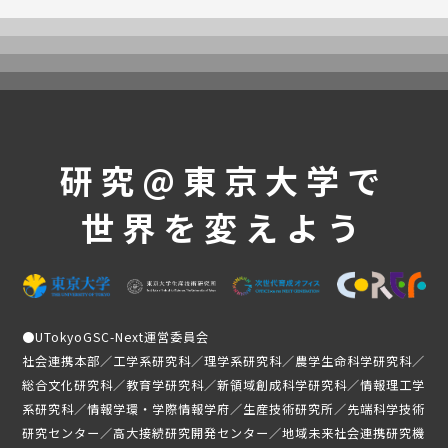
UTokyoGSC-Nextとは
プログラム紹介
体験コース
第一段階
第二段階
第三段階
研究@東京大学で
よくあるご質問
世界を変えよう
これまでの活動・成果
講義映像
実績と成果
活動レポート
●
UTokyoGSC-Next運営委員会
受講生の声
社会連携本部／工学系研究科／理学系研究科／農学生命科学研究科／
総合文化研究科／教育学研究科／新領域創成科学研究科／情報理工学
メンバー紹介
系研究科／情報学環・学際情報学府／生産技術研究所／先端科学技術
ニュース
研究センター／高大接続研究開発センター／地域未来社会連携研究機