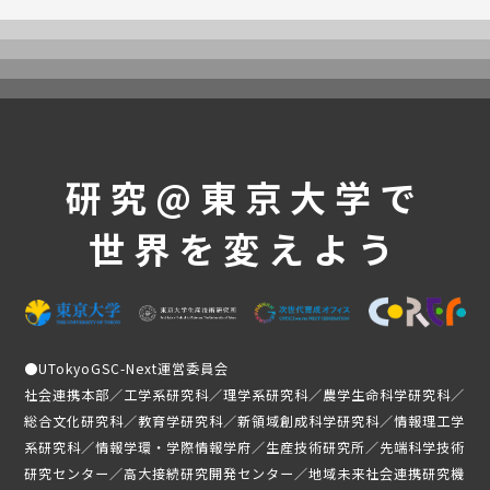
UTokyoGSC-Nextとは
プログラム紹介
体験コース
第一段階
第二段階
第三段階
研究@東京大学で
よくあるご質問
世界を変えよう
これまでの活動・成果
講義映像
実績と成果
活動レポート
●
UTokyoGSC-Next運営委員会
受講生の声
社会連携本部／工学系研究科／理学系研究科／農学生命科学研究科／
総合文化研究科／教育学研究科／新領域創成科学研究科／情報理工学
メンバー紹介
系研究科／情報学環・学際情報学府／生産技術研究所／先端科学技術
ニュース
研究センター／高大接続研究開発センター／地域未来社会連携研究機