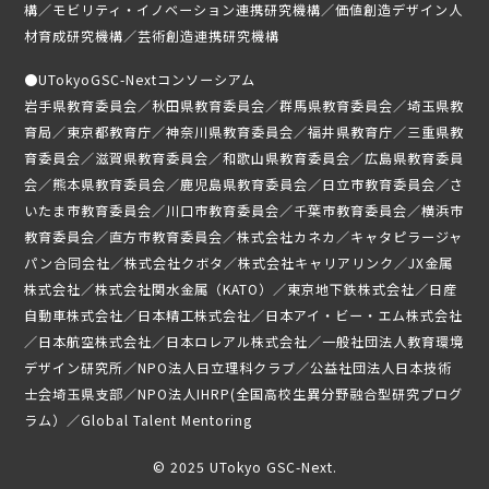
構／モビリティ・イノベーション連携研究機構／価値創造デザイン人
募集要項
材育成研究機構／芸術創造連携研究機構
受講生専用ページ
●
UTokyoGSC-Nextコンソーシアム
岩手県教育委員会／秋田県教育委員会／群馬県教育委員会／埼玉県教
育局／東京都教育庁／神奈川県教育委員会／福井県教育庁／三重県教
育委員会／滋賀県教育委員会／和歌山県教育委員会／広島県教育委員
会／熊本県教育委員会／鹿児島県教育委員会／日立市教育委員会／さ
いたま市教育委員会／川口市教育委員会／千葉市教育委員会／横浜市
教育委員会／直方市教育委員会／株式会社カネカ／キャタピラージャ
パン合同会社／株式会社クボタ／株式会社キャリアリンク／JX金属
株式会社／株式会社関水金属（KATO）／東京地下鉄株式会社／日産
自動車株式会社／日本精工株式会社／日本アイ・ビー・エム株式会社
／日本航空株式会社／日本ロレアル株式会社／一般社団法人教育環境
デザイン研究所／NPO法人日立理科クラブ／公益社団法人日本技術
士会埼玉県支部／NPO法人IHRP(全国高校生異分野融合型研究プログ
ラム）／Global Talent Mentoring
© 2025 UTokyo GSC-Next.