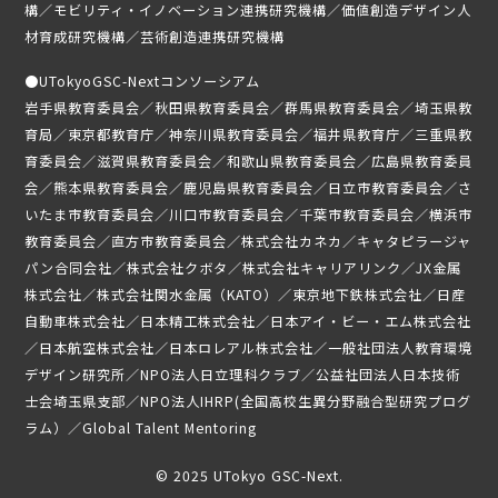
構／モビリティ・イノベーション連携研究機構／価値創造デザイン人
募集要項
材育成研究機構／芸術創造連携研究機構
受講生専用ページ
●
UTokyoGSC-Nextコンソーシアム
岩手県教育委員会／秋田県教育委員会／群馬県教育委員会／埼玉県教
育局／東京都教育庁／神奈川県教育委員会／福井県教育庁／三重県教
育委員会／滋賀県教育委員会／和歌山県教育委員会／広島県教育委員
会／熊本県教育委員会／鹿児島県教育委員会／日立市教育委員会／さ
いたま市教育委員会／川口市教育委員会／千葉市教育委員会／横浜市
教育委員会／直方市教育委員会／株式会社カネカ／キャタピラージャ
パン合同会社／株式会社クボタ／株式会社キャリアリンク／JX金属
株式会社／株式会社関水金属（KATO）／東京地下鉄株式会社／日産
自動車株式会社／日本精工株式会社／日本アイ・ビー・エム株式会社
／日本航空株式会社／日本ロレアル株式会社／一般社団法人教育環境
デザイン研究所／NPO法人日立理科クラブ／公益社団法人日本技術
士会埼玉県支部／NPO法人IHRP(全国高校生異分野融合型研究プログ
ラム）／Global Talent Mentoring
© 2025 UTokyo GSC-Next.