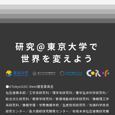
UTokyoGSC-Nextとは
プログラム紹介
体験コース
第一段階
第二段階
第三段階
研究@東京大学で
よくあるご質問
世界を変えよう
これまでの活動・成果
講義映像
実績と成果
活動レポート
●
UTokyoGSC-Next運営委員会
受講生の声
社会連携本部／工学系研究科／理学系研究科／農学生命科学研究科／
総合文化研究科／教育学研究科／新領域創成科学研究科／情報理工学
メンバー紹介
系研究科／情報学環・学際情報学府／生産技術研究所／先端科学技術
ニュース
研究センター／高大接続研究開発センター／地域未来社会連携研究機