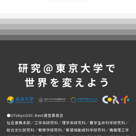
UTokyoGSC-Nextとは
プログラム紹介
体験コース
第一段階
第二段階
第三段階
よくあるご質問
研究@東京大学で
これまでの活動・成果
世界を変えよう
講義映像
実績と成果
活動レポート
受講生の声
●
UTokyoGSC-Next運営委員会
社会連携本部／工学系研究科／理学系研究科／農学生命科学研究科／
メンバー紹介
総合文化研究科／教育学研究科／新領域創成科学研究科／情報理工学