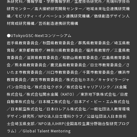
ニュース
系研究科／情報学環・学際情報学府／生産技術研究所／先端科学技術
研究センター／高大接続研究開発センター／地域未来社会連携研究機
募集要項
構／モビリティ・イノベーション連携研究機構／価値創造デザイン人
材育成研究機構／芸術創造連携研究機構
受講生専用ページ
●
UTokyoGSC-Nextコンソーシアム
岩手県教育委員会／秋田県教育委員会／群馬県教育委員会／埼玉県教
育局／東京都教育庁／神奈川県教育委員会／福井県教育庁／三重県教
育委員会／滋賀県教育委員会／和歌山県教育委員会／広島県教育委員
会／熊本県教育委員会／鹿児島県教育委員会／日立市教育委員会／さ
いたま市教育委員会／川口市教育委員会／千葉市教育委員会／横浜市
教育委員会／直方市教育委員会／株式会社カネカ／キャタピラージャ
パン合同会社／株式会社クボタ／株式会社キャリアリンク／JX金属
株式会社／株式会社関水金属（KATO）／東京地下鉄株式会社／日産
自動車株式会社／日本精工株式会社／日本アイ・ビー・エム株式会社
／日本航空株式会社／日本ロレアル株式会社／一般社団法人教育環境
デザイン研究所／NPO法人日立理科クラブ／公益社団法人日本技術
士会埼玉県支部／NPO法人IHRP(全国高校生異分野融合型研究プログ
ラム）／Global Talent Mentoring