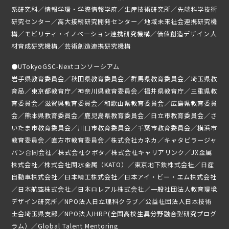
ニュース
系研究科／情報学環・学際情報学府／生産技術研究所／先端科学技術
研究センター／高大接続研究開発センター／地域未来社会連携研究機
募集要項
構／モビリティ・イノベーション連携研究機構／価値創造デザイン人
材育成研究機構／芸術創造連携研究機構
受講生専用ページ
●
UTokyoGSC-Nextコンソーシアム
岩手県教育委員会／秋田県教育委員会／群馬県教育委員会／埼玉県教
育局／東京都教育庁／神奈川県教育委員会／福井県教育庁／三重県教
育委員会／滋賀県教育委員会／和歌山県教育委員会／広島県教育委員
会／熊本県教育委員会／鹿児島県教育委員会／日立市教育委員会／さ
いたま市教育委員会／川口市教育委員会／千葉市教育委員会／横浜市
教育委員会／直方市教育委員会／株式会社カネカ／キャタピラージャ
パン合同会社／株式会社クボタ／株式会社キャリアリンク／JX金属
株式会社／株式会社関水金属（KATO）／東京地下鉄株式会社／日産
自動車株式会社／日本精工株式会社／日本アイ・ビー・エム株式会社
／日本航空株式会社／日本ロレアル株式会社／一般社団法人教育環境
デザイン研究所／NPO法人日立理科クラブ／公益社団法人日本技術
士会埼玉県支部／NPO法人IHRP(全国高校生異分野融合型研究プログ
ラム）／Global Talent Mentoring