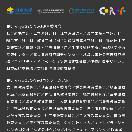
●
UTokyoGSC-Next運営委員会
社会連携本部／工学系研究科／理学系研究科／農学生命科学研究科／
総合文化研究科／教育学研究科／新領域創成科学研究科／情報理工学
系研究科／情報学環・学際情報学府／生産技術研究所／先端科学技術
研究センター／高大接続研究開発センター／地域未来社会連携研究機
構／モビリティ・イノベーション連携研究機構／価値創造デザイン人
材育成研究機構／芸術創造連携研究機構
●
UTokyoGSC-Nextコンソーシアム
岩手県教育委員会／秋田県教育委員会／群馬県教育委員会／埼玉県教
育局／東京都教育庁／神奈川県教育委員会／福井県教育庁／三重県教
育委員会／滋賀県教育委員会／和歌山県教育委員会／広島県教育委員
会／熊本県教育委員会／鹿児島県教育委員会／日立市教育委員会／さ
いたま市教育委員会／川口市教育委員会／千葉市教育委員会／横浜市
教育委員会／直方市教育委員会／株式会社カネカ／キャタピラージャ
パン合同会社／株式会社クボタ／株式会社キャリアリンク／JX金属