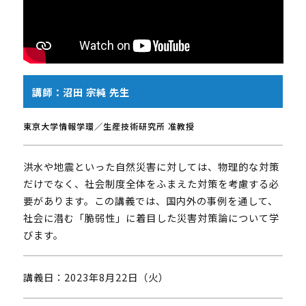
講師：沼田 宗純 先生
東京大学情報学環／生産技術研究所 准教授
洪水や地震といった自然災害に対しては、物理的な対策
だけでなく、社会制度全体をふまえた対策を考慮する必
要があります。この講義では、国内外の事例を通して、
社会に潜む「脆弱性」に着目した災害対策論について学
UTokyoGSC-Nextとは
びます。
プログラム紹介
体験コース
講義日：2023年8月22日（火）
第一段階