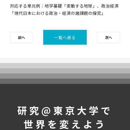
第二段階
対応する単元例：地学基礎「変動する地球」、政治経済
第三段階
「現代日本における政治・経済の諸課題の探究」
よくあるご質問
これまでの活動・成果
講義映像
一覧へ戻る
前へ
次へ
実績と成果
活動レポート
受講生の声
メンバー紹介
ニュース
募集要項
研究@東京大学で
受講生専用ページ
世界を変えよう