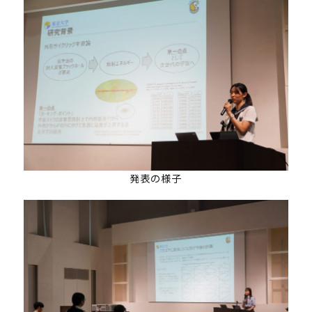
UTokyoGSC-Nextとは
プログラム紹介
体験コース
第一段階
第二段階
第三段階
よくあるご質問
これまでの活動・成果
発表の様子
講義映像
実績と成果
活動レポート
受講生の声
メンバー紹介
ニュース