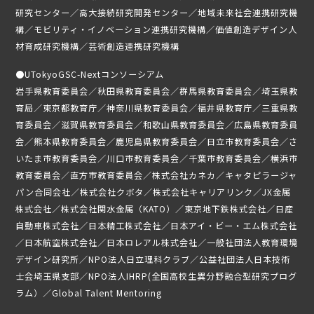
研究センター／高大接続研究開発センター／地域未来社会連携研究機
構／モビリティ・イノベーション連携研究機構／価値創造デザイン人
材育成研究機構／芸術創造連携研究機構
●
UTokyoGSC-Nextコンソーシアム
岩手県教育委員会／秋田県教育委員会／群馬県教育委員会／埼玉県教
育局／東京都教育庁／神奈川県教育委員会／福井県教育庁／三重県教
育委員会／滋賀県教育委員会／和歌山県教育委員会／広島県教育委員
会／熊本県教育委員会／鹿児島県教育委員会／日立市教育委員会／さ
いたま市教育委員会／川口市教育委員会／千葉市教育委員会／横浜市
教育委員会／直方市教育委員会／株式会社カネカ／キャタピラージャ
パン合同会社／株式会社クボタ／株式会社キャリアリンク／JX金属
株式会社／株式会社関水金属（KATO）／東京地下鉄株式会社／日産
自動車株式会社／日本精工株式会社／日本アイ・ビー・エム株式会社
／日本航空株式会社／日本ロレアル株式会社／一般社団法人教育環境
デザイン研究所／NPO法人日立理科クラブ／公益社団法人日本技術
士会埼玉県支部／NPO法人IHRP(全国高校生異分野融合型研究プログ
ラム）／Global Talent Mentoring