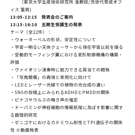
（東京大学生産技術研究所 准教授/次世代育成オフ
ィス 室員)
13:05-13:15 発表会のご案内
13:15-16:10 五期生受講生の発表
テーマ（全22件）：
・ウォーターベルの形状、安定性について
・宇宙一明るい天体クェーサーから現在宇宙以前を探る
・受動的モーフィング翼における変形制御機構の構築・
評価
・ヴァイオリン演奏時に脱力できる肩当ての開発
・「写角簡儀」の再現と実用化に向けて
・LEDとレーザー光線での植物の光合成の違い
・SNSの投稿上にみられるADHDとPMDDの関係
・ピナコサウルスの鳴き声の推定
・ドーパミンが神経細胞の情報処理に及ぼす影響に関す
る数理的研究
・ゼニゴケにおけるカドミウム耐性とTPI遺伝子の関係
性 ※動画発表