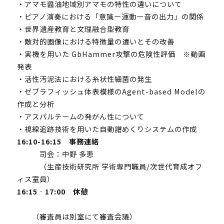
・アマモ醤油地域別アマモの特性の違いについて
・ピアノ演奏における「意識ー運動ー⾳の出⼒」の関係
・世界遺産教育と文理融合型教育
・敵対的画像における特徴量の違いとその改善
・実機を用いた GbHammer攻撃の危険性評価 ※動画
発表
・活性汚泥法における糸状性細菌の発生
・ゼブラフィッシュ体表模様のAgent-based Modelの
作成と分析
・アスパルテームの発がん性について
・視線追跡技術を用いた自動譜めくりシステムの作成
16:10-16:15 事務連絡
司会：中野 多恵
（生産技術研究所 学術専門職員/次世代育成オフ
ィス室員）
16:15‐17:00 休憩
（審査員は別室にて審査会議）