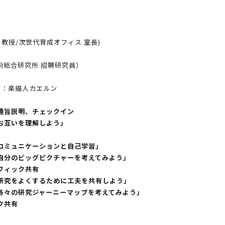
教授/次世代育成オフィス 室長)
術総合研究所 招聘研究員）
グ：楽描人カエルン
拶、趣旨説明、チェックイン
１「お互いを理解しよう」
ク２「コミュニケーションと自己学習」
ク３「自分のビッグピクチャーを考えてみよう」
ラフィック共有
ク４「研究をよくするために工夫を共有しよう」
ク５「各々の研究ジャーニーマップを考えてみよう」
ック共有