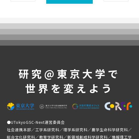
UTokyoGSC-Nextとは
プログラム紹介
体験コース
第一段階
第二段階
第三段階
よくあるご質問
研究@東京大学で
これまでの活動・成果
世界を変えよう
講義映像
実績と成果
活動レポート
受講生の声
●
UTokyoGSC-Next運営委員会
メンバー紹介
社会連携本部／工学系研究科／理学系研究科／農学生命科学研究科／
総合文化研究科／教育学研究科／新領域創成科学研究科／情報理工学