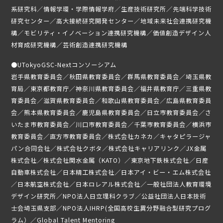
ニュース
系研究科／情報学環・学際情報学府／生産技術研究所／先端科学技術
研究センター／高大接続研究開発センター／地域未来社会連携研究機
募集要項
構／モビリティ・イノベーション連携研究機構／価値創造デザイン人
材育成研究機構／芸術創造連携研究機構
受講生専用ページ
●
UTokyoGSC-Nextコンソーシアム
岩手県教育委員会／秋田県教育委員会／群馬県教育委員会／埼玉県教
育局／東京都教育庁／神奈川県教育委員会／福井県教育庁／三重県教
育委員会／滋賀県教育委員会／和歌山県教育委員会／広島県教育委員
会／熊本県教育委員会／鹿児島県教育委員会／日立市教育委員会／さ
いたま市教育委員会／川口市教育委員会／千葉市教育委員会／横浜市
教育委員会／直方市教育委員会／株式会社カネカ／キャタピラージャ
パン合同会社／株式会社クボタ／株式会社キャリアリンク／JX金属
株式会社／株式会社関水金属（KATO）／東京地下鉄株式会社／日産
自動車株式会社／日本精工株式会社／日本アイ・ビー・エム株式会社
／日本航空株式会社／日本ロレアル株式会社／一般社団法人教育環境
デザイン研究所／NPO法人日立理科クラブ／公益社団法人日本技術
士会埼玉県支部／NPO法人IHRP(全国高校生異分野融合型研究プログ
ラム）／Global Talent Mentoring