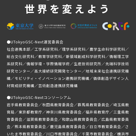
世界を変えよう
●
UTokyoGSC-Next運営委員会
社会連携本部／工学系研究科／理学系研究科／農学生命科学研究科／
総合文化研究科／教育学研究科／新領域創成科学研究科／情報理工学
系研究科／情報学環・学際情報学府／生産技術研究所／先端科学技術
研究センター／高大接続研究開発センター／地域未来社会連携研究機
構／モビリティ・イノベーション連携研究機構／価値創造デザイン人
材育成研究機構／芸術創造連携研究機構
●
UTokyoGSC-Nextコンソーシアム
岩手県教育委員会／秋田県教育委員会／群馬県教育委員会／埼玉県教
育局／東京都教育庁／神奈川県教育委員会／福井県教育庁／三重県教
育委員会／滋賀県教育委員会／和歌山県教育委員会／広島県教育委員
会／熊本県教育委員会／鹿児島県教育委員会／日立市教育委員会／さ
いたま市教育委員会／川口市教育委員会／千葉市教育委員会／横浜市