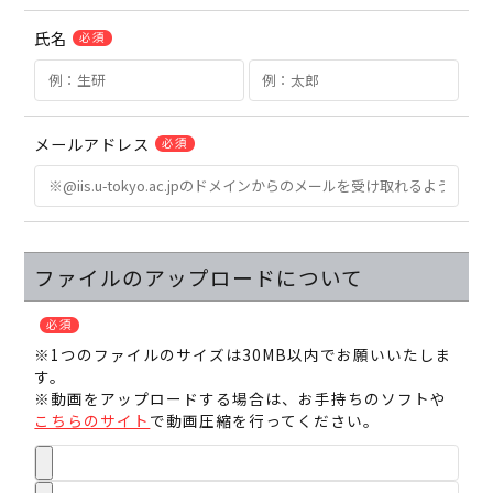
氏名
必須
UTokyoGSC-Nextとは
メールアドレス
必須
プログラム紹介
体験コース
第一段階
ファイルのアップロードについて
第二段階
第三段階
必須
よくあるご質問
※1つのファイルのサイズは30MB以内でお願いいたしま
す。
これまでの活動・成果
※動画をアップロードする場合は、お手持ちのソフトや
講義映像
こちらのサイト
で動画圧縮を行ってください。
実績と成果
活動レポート